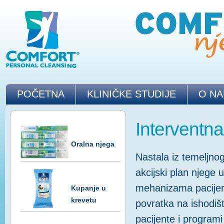
POČETNA
KLINIČKE STUDIJE
O N
Interventna
Oralna njega
Nastala iz temeljnog
akcijski plan njege
mehanizama pacijen
Kupanje u
krevetu
povratka na ishodišt
pacijente i progra