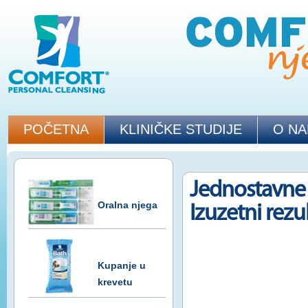
POČETNA
KLINIČKE STUDIJE
O N
Jednostavne 
Oralna njega
Izuzetni rezul
Kupanje u
krevetu