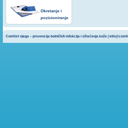
Okretanje i
pozicioniranje
Comfort njega – prevencija bolničkih infekcija i oštećenja kože |
info@comf