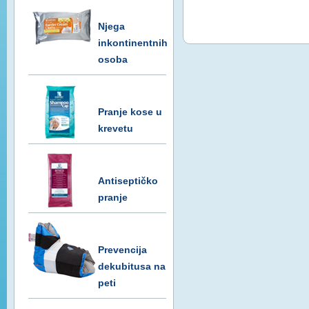
Njega
inkontinentnih
osoba
Pranje kose u
krevetu
Antiseptičko
pranje
Prevencija
dekubitusa na
peti